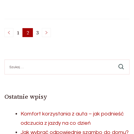
Stronicowanie
1
2
3
Strona
Strona
Strona
wpisów
Szukaj:
Ostatnie wpisy
Komfort korzystania z auta – jak podnieść
odczucia z jazdy na co dzień
Jak wybrać odpowiednie szambo do domu?