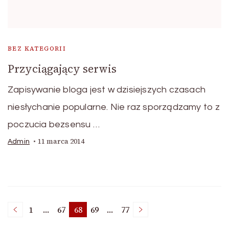
BEZ KATEGORII
Przyciągający serwis
Zapisywanie bloga jest w dzisiejszych czasach
niesłychanie popularne. Nie raz sporządzamy to z
poczucia bezsensu …
11 marca 2014
Admin
Stronicowanie
1
…
67
68
69
…
77
Strona
Strona
Strona
Strona
Strona