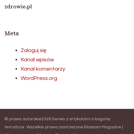
zdrowie.pl
Meta
Zaloguj się
Kanał wpisów
Kanał komentarzy
WordPress.org
© prawa autorskie2026
Serwis z artykułami o bogatej
tematyce
. Wszelkie prawa zastrzeżone.
Blossom Magazine |