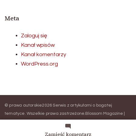
Meta
Zaloguj się
Kanał wpisów
Kanał komentarzy
WordPress.org
© prawa autorskie2026
Serwis z artykułami o bogatej
tematyce
. Wszelkie prawa zastrzeżone.
Blossom Magazine |
Stworzony przez
Blossom Themes
.
Wspierany przez
WordPress
.
we
Zamieść komentarz