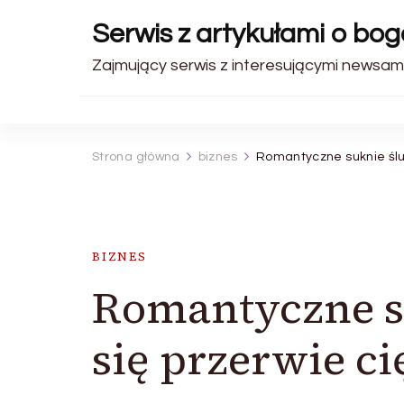
Serwis z artykułami o bo
Zajmujący serwis z interesującymi newsami
Strona główna
biznes
Romantyczne suknie ślubn
BIZNES
Romantyczne su
się przerwie ci