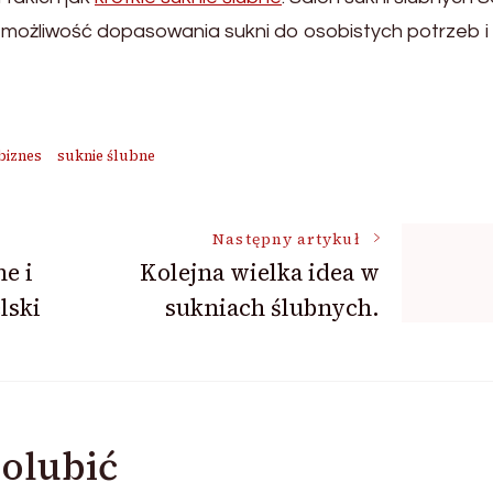
i możliwość dopasowania sukni do osobistych potrzeb i 
biznes
suknie ślubne
Następny artykuł
e i
Kolejna wielka idea w
lski
sukniach ślubnych.
olubić