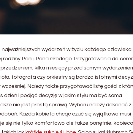
 najważniejszych wydarzeń w życiu każdego człowieka.
 rodziny Pani i Pana młodego. Przygotowania do cere
yprzedzeniem, kilka miesięcy przed samym wydarzenie
oła, fotografa czy orkiestry są bardzo istotnymi decyz
 wcześniej. Należy także przygotować listę gości z któr
 dzień i podjąć decyzję w jakim stylu ma być sama
akże nie jest prostą sprawą. Wyboru należy dokonać z 
odobań. Każda kobieta chcąc czuć się wyjątkowo musi
je się nie tylko komfortowo ale także ponętnie, kobieco
 takich jak
krótkie suknie ślubne
. Salon sukni ślubnych 