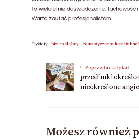
to wieloletnie doświadczenie, fachowość 
Warto zaufać profesjonalistom.
biznes ślubny
romantyczne suknie śłubne 
Etykiety:
Nawigacja
Poprzedni artykuł
przedimki określon
nieokreślone angie
wpisu
Możesz również p