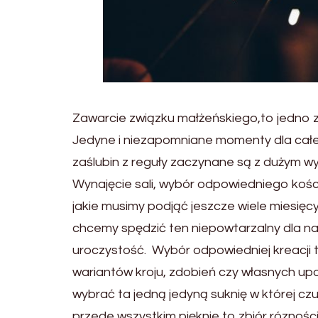
Zawarcie związku małżeńskiego,to jedno z
Jedyne i niezapomniane momenty dla całej
zaślubin z reguły zaczynane są z dużym w
Wynajęcie sali, wybór odpowiedniego kości
jakie musimy podjąć jeszcze wiele miesięcy
chcemy spędzić ten niepowtarzalny dla nas
uroczystość. Wybór odpowiedniej kreacji t
wariantów kroju, zdobień czy własnych up
wybrać ta jedną jedyną suknię w której czu
przede wszystkim pięknie to zbiór rózności