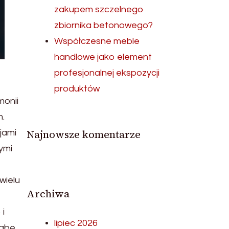
zakupem szczelnego
zbiornika betonowego?
Współczesne meble
handlowe jako element
profesjonalnej ekspozycji
produktów
monii
m.
Najnowsze komentarze
jami
ymi
wielu
Archiwa
 i
lipiec 2026
Sabe